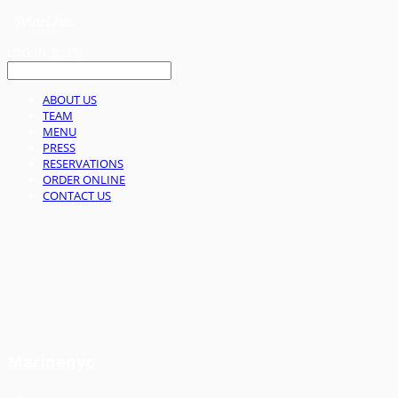
LOG IN
로그인
ABOUT US
TEAM
MENU
PRESS
RESERVATIONS
ORDER ONLINE
CONTACT US
Marinenyc