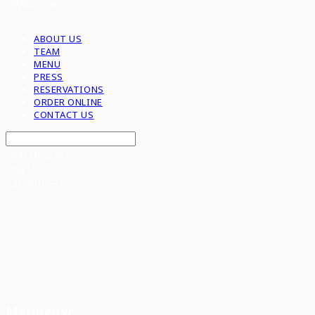
ABOUT US
TEAM
MENU
PRESS
RESERVATIONS
ORDER ONLINE
CONTACT US
Search
검색
Log In
로그인
Cart
장바구니
Marinenyc