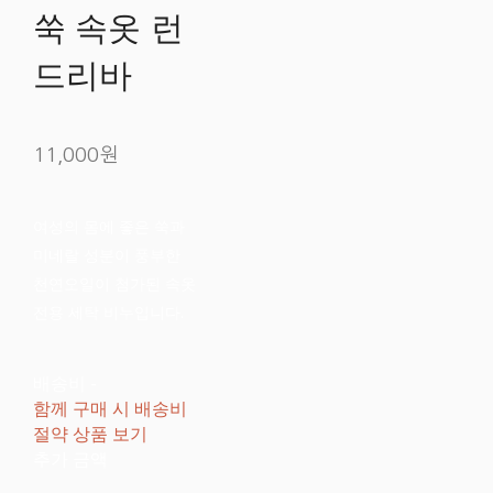
쑥 속옷 런
드리바
11,000원
여성의 몸에 좋은 쑥과
미네랄 성분이 풍부한
천연오일이 첨가된 속옷
전용 세탁 비누입니다.
배송비
-
함께 구매 시 배송비
절약 상품 보기
추가 금액